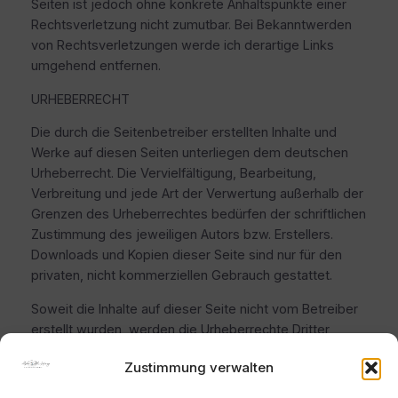
Seiten ist jedoch ohne konkrete Anhaltspunkte einer
Rechtsverletzung nicht zumutbar. Bei Bekanntwerden
von Rechtsverletzungen werde ich derartige Links
umgehend entfernen.
URHEBERRECHT
Die durch die Seitenbetreiber erstellten Inhalte und
Werke auf diesen Seiten unterliegen dem deutschen
Urheberrecht. Die Vervielfältigung, Bearbeitung,
Verbreitung und jede Art der Verwertung außerhalb der
Grenzen des Urheberrechtes bedürfen der schriftlichen
Zustimmung des jeweiligen Autors bzw. Erstellers.
Downloads und Kopien dieser Seite sind nur für den
privaten, nicht kommerziellen Gebrauch gestattet.
Soweit die Inhalte auf dieser Seite nicht vom Betreiber
erstellt wurden, werden die Urheberrechte Dritter
beachtet. Insbesondere werden Inhalte Dritter als
Zustimmung verwalten
solche gekennzeichnet. Sollten Sie trotzdem auf eine
Urheberrechtsverletzung aufmerksam werden, bitten