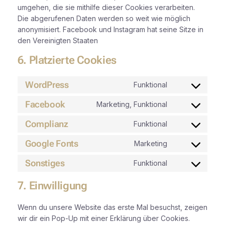
umgehen, die sie mithilfe dieser Cookies verarbeiten.
Die abgerufenen Daten werden so weit wie möglich
anonymisiert. Facebook und Instagram hat seine Sitze in
den Vereinigten Staaten
6. Platzierte Cookies
WordPress
Funktional
Consent
to
Facebook
Marketing, Funktional
Consent
service
to
Complianz
wordpress
Funktional
Consent
service
to
Google Fonts
facebook
Marketing
Consent
service
to
Sonstiges
complianz
Funktional
Consent
service
to
google-
7. Einwilligung
service
fonts
sonstiges
Wenn du unsere Website das erste Mal besuchst, zeigen
wir dir ein Pop-Up mit einer Erklärung über Cookies.